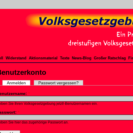
ll
Widerstand
Aktionsmaterial
Texte
News-Blog
Großer Ratschlag
Fi
Benutzerkonto
Anmelden
Passwort vergessen?
enutzername:
*
ben Sie Ihren Volksgesetzgebung jetzt!-Benutzernamen ein.
asswort:
*
ben Sie hier das zugehörige Passwort an.