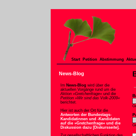
Start
Petition
Abstimmung
Aktue
News-Blog
Im
News-Blog
wird über die
aktuellen Vorgänge rund um die
Aktion »Gretchenfrage«
und die
B
Petition »Wir sind das Volk-2009«
berichtet.
Ge
Hier ist auch der Ort für die
P
Antworten der Bundestags-
Kandidatinnen und -Kandidaten
auf die »Gretchenfrage« und die
Ge
Diskussion dazu [Diskursseite].
Zur gesellschaftlichen Funktion des