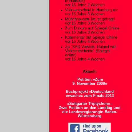
in Hamburg
vor 16 Jahre 2 Wochen
Volksentscheid in Hamburg etc.
vor 16 Jahre 3 Wochen
Münchhausen-Tat ist gefragt!
vor 16 Jahre 3 Wochen
Zum Diskurs auf Spiegel Online
vor 16 Jahre 3 Wochen
Kommentar auf Spiegel Online
vor 16 Jahre 4 Wochen
Zu "SPD-Vorstoß: Gabriel will
Volksentscheide" (Spiegel
online)
vor 16 Jahre 4 Wochen
Aktuell:
Petition »Zum
9. November 2009«
Buchprojekt »Deutschland
erwache« zum Finale 2013
»Suttgarter Triptychon« -
Zwei Petition an den Landtag und
die Landesregierungin Baden-
Württemberg