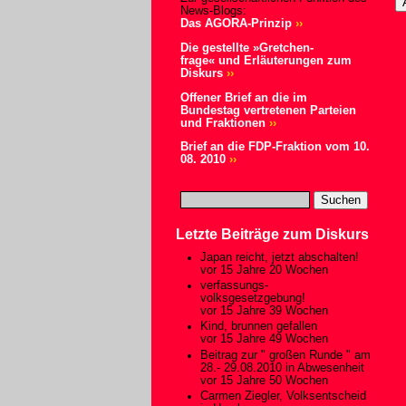
News-Blogs:
Das AGORA-Prinzip
››
Die gestellte »Gretchen-
frage« und Erläuterungen zum
Diskurs
››
Offener Brief an die im
Bundestag vertretenen Parteien
und Fraktionen
››
Brief an die FDP-Fraktion vom 10.
08. 2010
››
Letzte Beiträge zum Diskurs
Japan reicht, jetzt abschalten!
vor 15 Jahre 20 Wochen
verfassungs-
volksgesetzgebung!
vor 15 Jahre 39 Wochen
Kind, brunnen gefallen
vor 15 Jahre 49 Wochen
Beitrag zur " großen Runde " am
28.- 29.08.2010 in Abwesenheit
vor 15 Jahre 50 Wochen
Carmen Ziegler, Volksentscheid