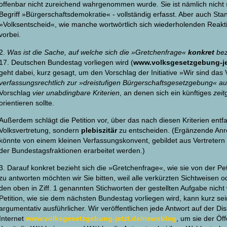
offenbar nicht zureichend wahrgenommen wurde. Sie ist nämlich nicht sc
Begriff »Bürgerschaftsdemokratie« - vollständig erfasst. Aber auch S
»Volksentscheid«, wie manche wortwörtlich sich wiederholenden Reak
vorbei.
2.
Was ist die Sache, auf welche sich die »Gretchenfrage«
konkret
bez
17. Deutschen Bundestag vorliegen wird (
www.volksgesetzgebung-jetz
geht dabei, kurz gesagt, um den Vorschlag der Initiative »Wir sind das
verfassungsrechtlich zur »dreistufigen Bürgerschaftsgesetzgebung« a
Vorschlag
vier unabdingbare Kriterien
, an denen sich ein künftiges
zei
orientieren sollte.
Außerdem schlägt die Petition vor, über das nach diesen Kriterien entfa
Volksvertretung, sondern
plebiszitär
zu entscheiden. (Ergänzende Anre
könnte von einem kleinen Verfassungskonvent, gebildet aus Vertretern de
der Bundestagsfraktionen erarbeitet werden.)
3. Darauf konkret bezieht sich die »Gretchenfrage«, wie sie von der Peti
zu antworten möchten wir Sie bitten, weil alle verkürzten Sichtweisen 
den oben in Ziff. 1 genannten Stichworten der gestellten Aufgabe nicht
Petition, wie sie dem nächsten Bundestag vorliegen wird, kann kurz sei
argumentativ ausführlicher. Wir veröffentlichen jede Antwort auf der Disk
Internet
www.volksgesetzgebung-jetzt.de/newsblog
, um sie der Öf