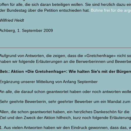
offen für alle, die sich daran beteiligen wollen. Sie sind herzlich dazu e
der Bundestag über die Petition entschieden hat.
Bühne frei für die ar
Wilfried Heidt
Achberg, 1. September 2009
Aufgrund von Antworten, die zeigen, dass die »Gretchenfrage« nicht so e
haben wir folgende Erläuterungen an die Berwerberinnen und Bewerbe
Betr.: Aktion »Die Gretchenfrage«: Wie halten Sie's mit der Bürg
Ergänzung unserer Mitteilung von Anfang September
An alle, die darauf schon geantwortet haben oder noch antworten woll
Sehr geehrte Bewerberin, sehr geehrter Bewerber um ein Mandat zum
Allen, die schon geantwortet haben, ein herzliches Dankeschön für die 
Ziel und den Zweck der Aktion hilfreich, kurz noch folgende Erläuteru
1. Aus vielen Antworten haben wir den Eindruck gewonnen, dass das, 