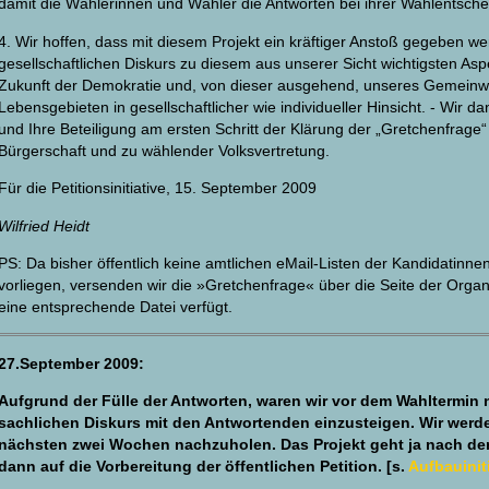
damit die Wählerinnen und Wähler die Antworten bei ihrer Wahlentsch
4. Wir hoffen, dass mit diesem Projekt ein kräftiger Anstoß gegeben we
gesellschaftlichen Diskurs zu diesem aus unserer Sicht wichtigsten Asp
Zukunft der Demokratie und, von dieser ausgehend, unseres Gemeinwe
Lebensgebieten in gesellschaftlicher wie individueller Hinsicht. - Wir 
und Ihre Beteiligung am ersten Schritt der Klärung der „Gretchenfrage“
Bürgerschaft und zu wählender Volksvertretung.
Für die Petitionsinitiative, 15. September 2009
Wilfried Heidt
PS: Da bisher öffentlich keine amtlichen eMail-Listen der Kandidatin
vorliegen, versenden wir die »Gretchenfrage« über die Seite der Organ
eine entsprechende Datei verfügt.
27.September 2009:
Aufgrund der Fülle der Antworten, waren wir vor dem Wahltermin n
sachlichen Diskurs mit den Antwortenden einzusteigen. Wir werde
nächsten zwei Wochen nachzuholen. Das Projekt geht ja nach der 
dann auf die Vorbereitung der öffentlichen Petition. [s.
Aufbauinit