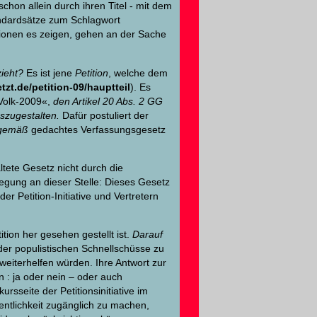
hon allein durch ihren Titel - mit dem
tandardsätze zum Schlagwort
tionen es zeigen, gehen an der Sache
ieht?
Es ist jene
Petition
, welche dem
t.de/petition-09/hauptteil
). Es
 Volk-2009«,
den Artikel 20 Abs. 2 GG
uszugestalten.
Dafür postuliert der
tgemäß
gedachtes Verfassungsgesetz
ltete Gesetz nicht durch die
gung an dieser Stelle: Dieses Gesetz
r Petition-Initiative und Vertretern
tion her gesehen gestellt ist.
Darauf
oder populistischen Schnellschüsse zu
 weiterhelfen würden. Ihre Antwort zur
n : ja oder nein – oder auch
ursseite der Petitionsinitiative im
fentlichkeit zugänglich zu machen,