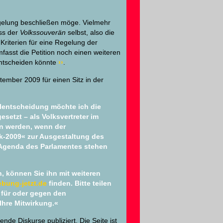
elung beschließen möge. Vielmehr
ass der
Volkssouverän
selbst, also die
Kriterien für eine Regelung der
asst die Petition noch einen weiteren
entscheiden könnte
››
.
tember 2009 für einen Sitz in der
hlentscheidung möchte ich die
setzt – als Volksvertreter im
en werden, wenn der
k-2009« zur Ausgestaltung des
 Agenda des Parlamentes stehen
n, können Sie ihn mit weiteren
bung-jetzt.de
finden. Bitte teilen
h für oder gegen den
Ihre Mitwirkung.«
de Diskurse publiziert. Die Seite ist