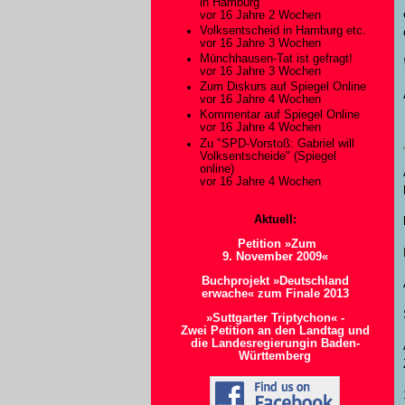
in Hamburg
vor 16 Jahre 2 Wochen
Volksentscheid in Hamburg etc.
vor 16 Jahre 3 Wochen
Münchhausen-Tat ist gefragt!
vor 16 Jahre 3 Wochen
Zum Diskurs auf Spiegel Online
vor 16 Jahre 4 Wochen
Kommentar auf Spiegel Online
vor 16 Jahre 4 Wochen
Zu "SPD-Vorstoß: Gabriel will
Volksentscheide" (Spiegel
online)
vor 16 Jahre 4 Wochen
Aktuell:
Petition »Zum
9. November 2009«
Buchprojekt »Deutschland
erwache« zum Finale 2013
»Suttgarter Triptychon« -
Zwei Petition an den Landtag und
die Landesregierungin Baden-
Württemberg