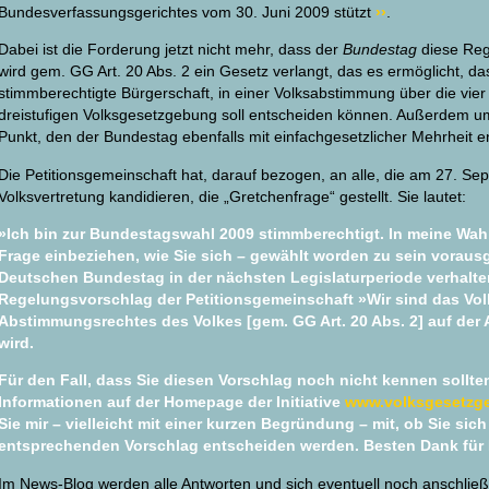
Bundesverfassungsgerichtes vom 30. Juni 2009 stützt
››
.
Dabei ist die Forderung jetzt nicht mehr, dass der
Bundestag
diese Reg
wird gem. GG Art. 20 Abs. 2 ein Gesetz verlangt, das es ermöglicht, d
stimmberechtigte Bürgerschaft, in einer Volksabstimmung über die vier 
dreistufigen Volksgesetzgebung soll entscheiden können. Außerdem umf
Punkt, den der Bundestag ebenfalls mit einfachgesetzlicher Mehrheit 
Die Petitionsgemeinschaft hat, darauf bezogen, an alle, die am 27. Sep
Volksvertretung kandidieren, die „Gretchenfrage“ gestellt. Sie lautet:
»Ich bin zur Bundestagswahl 2009 stimmberechtigt. In meine Wa
Frage einbeziehen, wie Sie sich – gewählt worden zu sein vorausge
Deutschen Bundestag in der nächsten Legislaturperiode verhalt
Regelungsvorschlag der Petitionsgemeinschaft »Wir sind das Vol
Abstimmungsrechtes des Volkes [gem. GG Art. 20 Abs. 2] auf der
wird.
Für den Fall, dass Sie diesen Vorschlag noch nicht kennen sollte
Informationen auf der Homepage der Initiative
www.volksgesetzge
Sie mir – vielleicht mit einer kurzen Begründung – mit, ob Sie sic
entsprechenden Vorschlag entscheiden werden. Besten Dank für 
Im News-Blog werden alle Antworten und sich eventuell noch anschließen