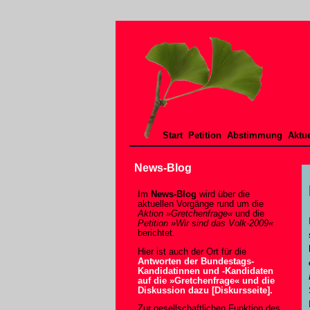
Start
Petition
Abstimmung
Aktue
News-Blog
Im
News-Blog
wird über die
aktuellen Vorgänge rund um die
Aktion »Gretchenfrage«
und die
Petition »Wir sind das Volk-2009«
berichtet.
Hier ist auch der Ort für die
Antworten der Bundestags-
Kandidatinnen und -Kandidaten
auf die »Gretchenfrage« und die
Diskussion dazu [Diskursseite].
Zur gesellschaftlichen Funktion des