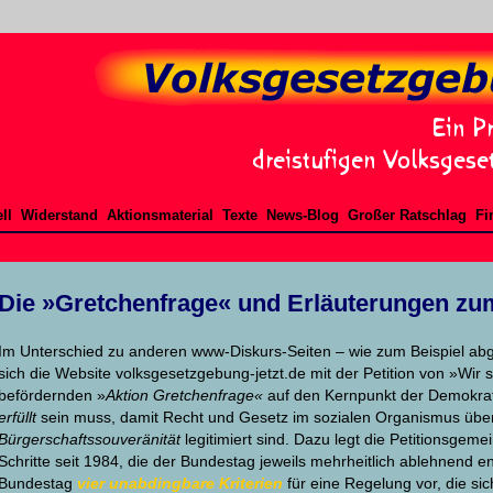
ll
Widerstand
Aktionsmaterial
Texte
News-Blog
Großer Ratschlag
Fi
Die »Gretchenfrage« und Erläuterungen zu
Im Unterschied zu anderen www-Diskurs-Seiten – wie zum Beispiel a
sich die Website volksgesetzgebung-jetzt.de mit der Petition von »Wir 
befördernden »
Aktion Gretchenfrage«
auf den Kernpunkt der Demokrati
erfüllt
sein muss, damit Recht und Gesetz im sozialen Organismus übe
Bürgerschaftssouveränität
legitimiert sind. Dazu legt die Petitionsgem
Schritte seit 1984, die der Bundestag jeweils mehrheitlich ablehnend 
Bundestag
vier unabdingbare Kriterien
für eine Regelung vor, die sic