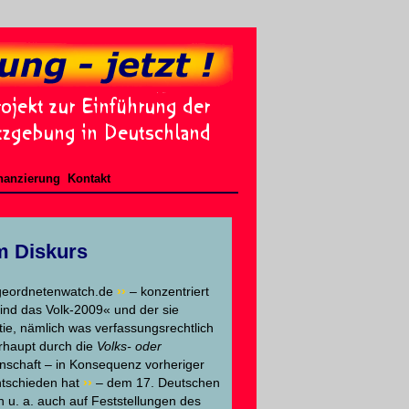
nanzierung
Kontakt
m Diskurs
bgeordnetenwatch.de
››
– konzentriert
sind das Volk-2009« und der sie
e, nämlich was verfassungsrechtlich
rhaupt durch die
Volks- oder
einschaft – in Konsequenz vorheriger
entschieden hat
››
– dem 17. Deutschen
h u. a. auch auf Feststellungen des