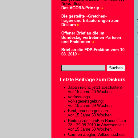
News-Blogs:
Das AGORA-Prinzip
››
Die gestellte »Gretchen-
frage« und Erläuterungen zum
Diskurs
››
Offener Brief an die im
Bundestag vertretenen Parteien
und Fraktionen
››
Brief an die FDP-Fraktion vom 10.
08. 2010
››
Letzte Beiträge zum Diskurs
Japan reicht, jetzt abschalten!
vor 15 Jahre 20 Wochen
verfassungs-
volksgesetzgebung!
vor 15 Jahre 39 Wochen
Kind, brunnen gefallen
vor 15 Jahre 50 Wochen
Beitrag zur " großen Runde " am
28.- 29.08.2010 in Abwesenheit
vor 15 Jahre 50 Wochen
Carmen Ziegler, Volksentscheid