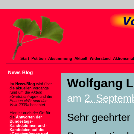
Start
Petition
Abstimmung
Aktuell
Widerstand
Aktionsmat
News-Blog
Wolfgang L
Im
News-Blog
wird über
die aktuellen Vorgänge
rund um die
Aktion
am
2. Septemb
»Gretchenfrage«
und die
Petition »Wir sind das
Volk-2009«
berichtet.
Hier ist auch der Ort für
Sehr geehrter 
die
Antworten der
Bundestags-
Kandidatinnen und -
Kandidaten auf die
»Gretchenfrage« und