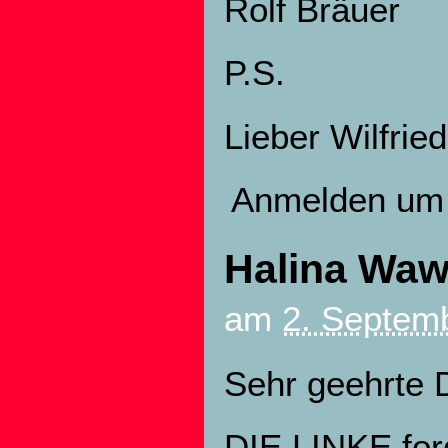
Rolf Bräuer
P.S.
Lieber Wilfried
Anmelden
um 
Halina Waw
am
2. Septemb
Sehr geehrte 
DIE LINKE ford