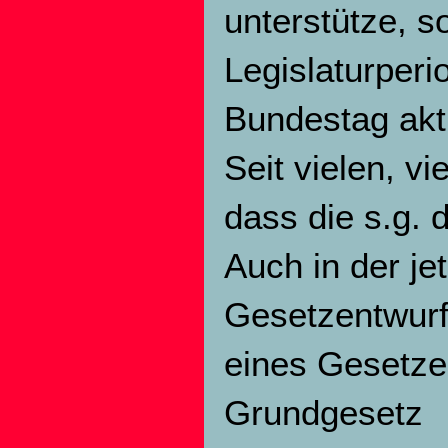
unterstütze, s
Legislaturper
Bundestag akt
Seit vielen, v
dass die s.g. 
Auch in der je
Gesetzentwurf
eines Gesetze
Grundgesetz