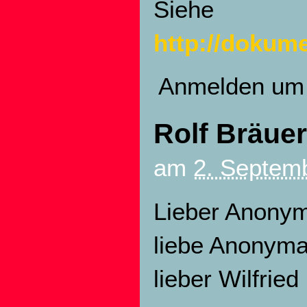
Siehe
http://dokum
Anmelden
um 
Rolf Bräuer
am
2. Septemb
Lieber Anony
liebe Anonyma
lieber Wilfried