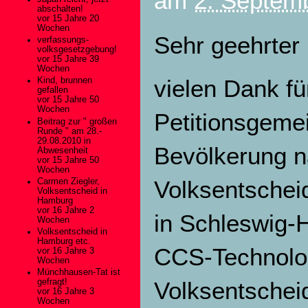
am
2. Septemb
abschalten!
vor 15 Jahre 20
Wochen
Sehr geehrter 
verfassungs-
volksgesetzgebung!
vor 15 Jahre 39
Wochen
vielen Dank fü
Kind, brunnen
gefallen
vor 15 Jahre 50
Wochen
Petitionsgeme
Beitrag zur " großen
Runde " am 28.-
29.08.2010 in
Bevölkerung na
Abwesenheit
vor 15 Jahre 50
Wochen
Volksentscheid
Carmen Ziegler,
Volksentscheid in
Hamburg
vor 16 Jahre 2
in Schleswig-
Wochen
Volksentscheid in
Hamburg etc.
CCS-Technologi
vor 16 Jahre 3
Wochen
Münchhausen-Tat ist
Volksentschei
gefragt!
vor 16 Jahre 3
Wochen