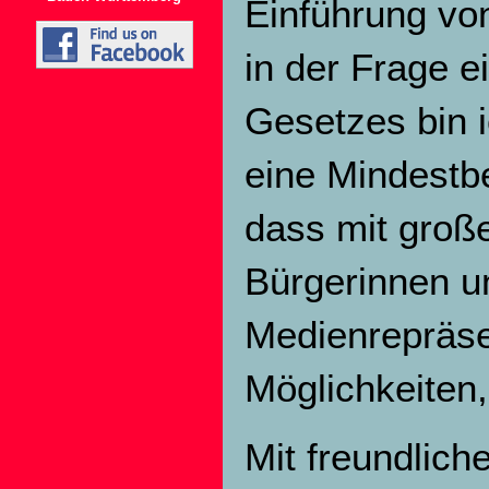
Einführung von
in der Frage 
Gesetzes bin i
eine Mindestb
dass mit groß
Bürgerinnen u
Medienrepräsen
Möglichkeiten,
Mit freundlic