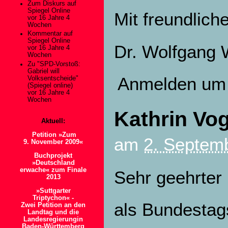
Zum Diskurs auf
Spiegel Online
Mit freundlich
vor 16 Jahre 4
Wochen
Kommentar auf
Spiegel Online
Dr. Wolfgang
vor 16 Jahre 4
Wochen
Zu "SPD-Vorstoß:
Gabriel will
Anmelden
um 
Volksentscheide"
(Spiegel online)
vor 16 Jahre 4
Wochen
Kathrin Vog
Aktuell:
Petition »Zum
am
2. Septemb
9. November 2009«
Buchprojekt
»Deutschland
erwache« zum Finale
Sehr geehrter 
2013
»Suttgarter
Triptychon« -
als Bundestags
Zwei Petition an den
Landtag und die
Landesregierungin
Baden-Württemberg