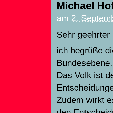
Michael Hof
am
2. Septemb
Sehr geehrter 
ich begrüße d
Bundesebene.
Das Volk ist d
Entscheidungen
Zudem wirkt e
den Entscheid