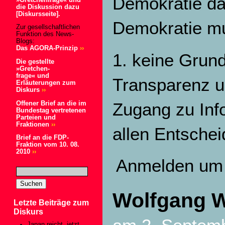
Demokratie dar
die Diskussion dazu
[Diskursseite].
Demokratie mu
Zur gesellschaftlichen
Funktion des News-
Blogs:
Das AGORA-Prinzip
››
1. keine Grun
Die gestellte
»Gretchen-
frage« und
Transparenz un
Erläuterungen zum
Diskurs
››
Zugang zu Inf
Offener Brief an die im
Bundestag vertretenen
Parteien und
Fraktionen
››
allen Entsche
Brief an die FDP-
Fraktion vom 10. 08.
2010
››
Anmelden
um 
Wolfgang 
Letzte Beiträge zum
Diskurs
Japan reicht, jetzt