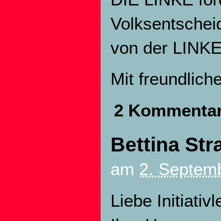
Volksentscheid
von der LINKEN
Mit freundlic
2 Kommenta
Bettina Str
am
2. Septemb
Liebe Initiati