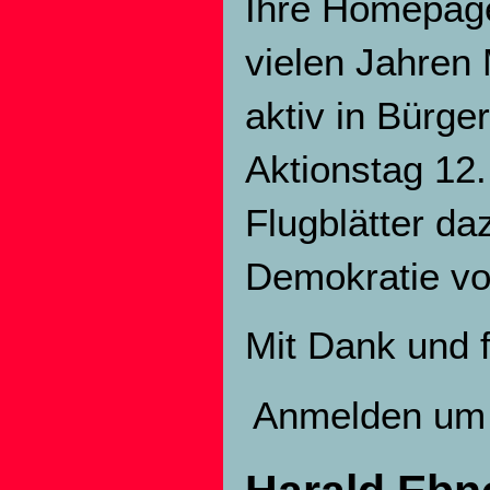
Ihre Homepage 
vielen Jahren 
aktiv in Bürge
Aktionstag 12.
Flugblätter da
Demokratie von
Mit Dank und 
Anmelden
um 