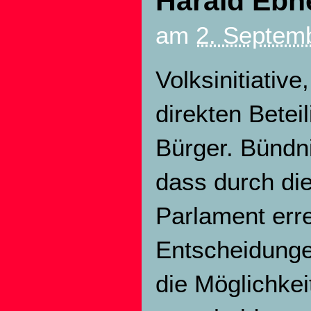
Harald Ebne
am
2. Septemb
Volksinitiativ
direkten Bete
Bürger. Bündni
dass durch di
Parlament erre
Entscheidunge
die Möglichkei