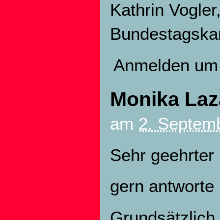
Kathrin Vogler
Bundestagskand
Anmelden
um 
Monika Laza
am
2. Septemb
Sehr geehrter 
gern antworte 
Grundsätzlich 