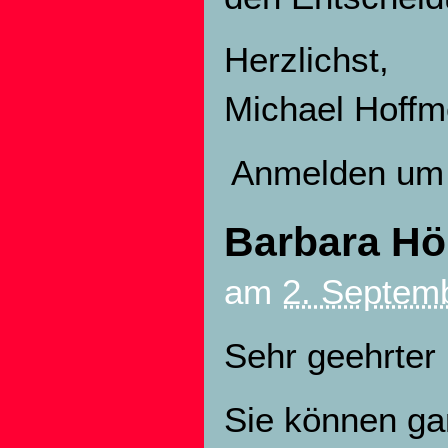
Herzlichst,
Michael Hoffm
Anmelden
um 
Barbara Höl
am
2. Septemb
Sehr geehrter 
Sie können gan