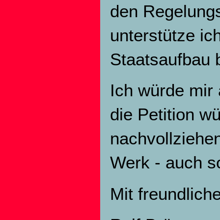
den Regelungs
unterstütze ic
Staatsaufbau b
Ich würde mir 
die Petition w
nachvollziehen
Werk - auch s
Mit freundlic