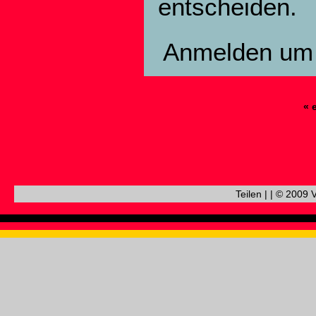
entscheiden.
Anmelden
um 
« 
Teilen
|
|
© 2009 V